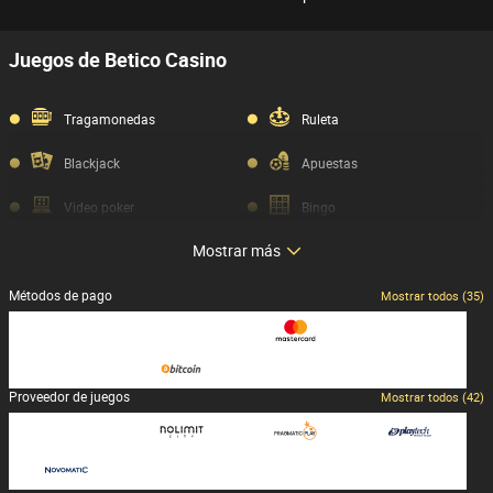
Detalles de la empresa
Juegos de Betico Casino
Dueño
Techcore Holding B.V.
Licencia:
Tragamonedas
Ruleta
Curaçao (CGA)
Blackjack
Apuestas
Comoras (AOFA)
Video poker
Bingo
Establecido
2025
Mostrar más
Baccarat
Juegos con bote
Métodos de pago
Juegos en vivo
Sin poker
Mostrar todos (35)
Juegos de dados
Keno
Rasca y gana
Apuestas de eSports
Proveedor de juegos
Mostrar todos (42)
Juegos Crash