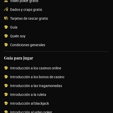
Video poker gratis
Dados y craps gratis
Tarjetas de rascar gratis
Guía
Quién soy
Condiciones generales
Guía para jugar
Introducción a los casinos online
Introducción a los bonos de casino
Introducción a las tragamonedas
Introducción a la ruleta
Introducción al blackjack
Introducción al video poker