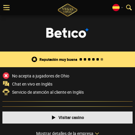
reputación muy buena
No acepta a jugadores de Ohio
Chat en vivo en Inglés
Servicio de atención al cliente en Inglés
Visitar casino
Mostrar detalles de la empresa