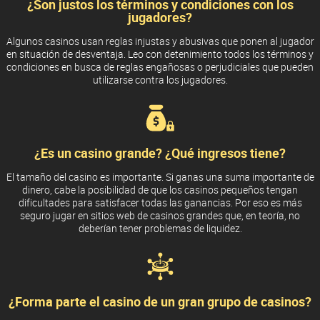
¿Son justos los términos y condiciones con los
jugadores?
Algunos casinos usan reglas injustas y abusivas que ponen al jugador
en situación de desventaja. Leo con detenimiento todos los términos y
condiciones en busca de reglas engañosas o perjudiciales que pueden
utilizarse contra los jugadores.
¿Es un casino grande? ¿Qué ingresos tiene?
El tamaño del casino es importante. Si ganas una suma importante de
dinero, cabe la posibilidad de que los casinos pequeños tengan
dificultades para satisfacer todas las ganancias. Por eso es más
seguro jugar en sitios web de casinos grandes que, en teoría, no
deberían tener problemas de liquidez.
¿Forma parte el casino de un gran grupo de casinos?