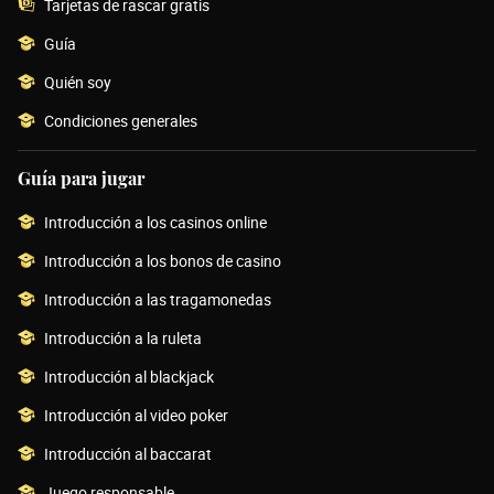
Tarjetas de rascar gratis
Guía
Quién soy
Condiciones generales
Guía para jugar
Introducción a los casinos online
Introducción a los bonos de casino
Introducción a las tragamonedas
Introducción a la ruleta
Introducción al blackjack
Introducción al video poker
Introducción al baccarat
Juego responsable