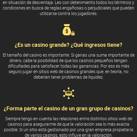
en situación de desventaja. Leo con detenimiento todos los términos y
condiciones en busca de reglas engañosas o perjudiciales que pueden
utilizarse contra los jugadores.
¿Es un casino grande? ¿Qué ingresos tiene?
El tamaño del casino es importante. Si ganas una suma importante de
dinero, cabe la posibilidad de que los casinos pequeños tengan
dificultades para satisfacer todas las ganancias. Por eso es más
seguro jugar en sitios web de casinos grandes que, en teoría, no
deberían tener problemas de liquidez.
¿Forma parte el casino de un gran grupo de casinos?
Siempre tengo en cuenta las relaciones entre distintos sitios web de
casinos para asegurarme de que la valoración sea lo más exacta
posible. Si un sitio está gestionado por una gran empresa propietaria
de varios casinos, esto influye en la valoración.