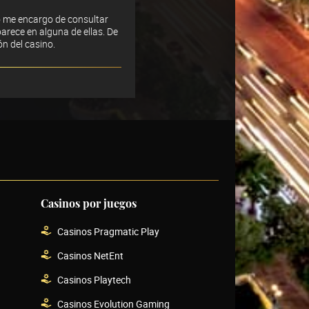
o me encargo de consultar
arece en alguna de ellas. De
ón del casino.
Casinos por juegos
Casinos Pragmatic Play
Casinos NetEnt
Casinos Playtech
Casinos Evolution Gaming