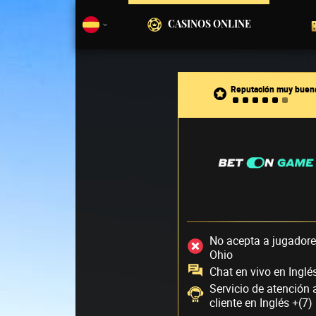
CASINOS ONLINE
reputación muy buen
No acepta a jugadore
Ohio
Chat en vivo en Inglé
Servicio de atención 
cliente en Inglés +(7)