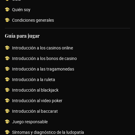
Quién soy
Condiciones generales
Guía para jugar
Introducción a los casinos online
Introducción a los bonos de casino
Introducción a las tragamonedas
Introducción a la ruleta
Introducción al blackjack
Introducción al video poker
Introducción al baccarat
Juego responsable
Síntomas y diagnóstico de la ludopatía