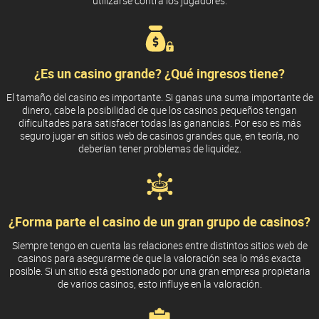
utilizarse contra los jugadores.
¿Es un casino grande? ¿Qué ingresos tiene?
El tamaño del casino es importante. Si ganas una suma importante de
dinero, cabe la posibilidad de que los casinos pequeños tengan
dificultades para satisfacer todas las ganancias. Por eso es más
seguro jugar en sitios web de casinos grandes que, en teoría, no
deberían tener problemas de liquidez.
¿Forma parte el casino de un gran grupo de casinos?
Siempre tengo en cuenta las relaciones entre distintos sitios web de
casinos para asegurarme de que la valoración sea lo más exacta
posible. Si un sitio está gestionado por una gran empresa propietaria
de varios casinos, esto influye en la valoración.