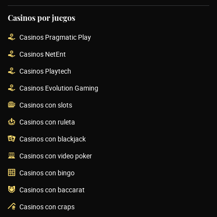
Casinos por juegos
Casinos Pragmatic Play
Casinos NetEnt
Casinos Playtech
Casinos Evolution Gaming
Casinos con slots
Casinos con ruleta
Casinos con blackjack
Casinos con video poker
Casinos con bingo
Casinos con baccarat
Casinos con craps