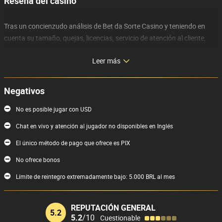
Reseña del casino
Tras un concienzudo análisis de Bet da Sorte Casino y teniendo en
cuenta su tamaño, quejas, licencias, servicio de atención al cliente,
términos y condiciones, límites y otros factores, he decidido darle una
Leer más
reputación cuestionable
. Si bien el casino tiene aspectos positivos, he
descubierto algunos puntos negativos que me llevan a aconsejarte
que busques otras opciones mejores. Encontrarás todos los detalles
Negativos
en esta reseña. Sigue leyendo para conocer toda la información de
este casino y saber si es seguro y adecuado para ti.
No es posible jugar con USD
Chat en vivo y atención al jugador no disponibles en Inglés
Según la investigación y los cálculos que he realizado sobre sus
El único método de pago que ofrece es PIX
ingresos, Bet da Sorte Casino es un
casino online mediano
. El
tamaño y los ingresos de un casino online son importantes, ya que los
No ofrece bonos
sitios de juegos de azar pequeños pueden tener problemas de liquidez
Límite de reintegro extremadamente bajo: 5.000 BRL al mes
para hacer frente a los pagos de los jugadores más afortunados. Sin
embargo, los casinos grandes no deberían tener problemas para
realizar los pagos.
REPUTACIÓN GENERAL
5.2
5.2
/10
Cuestionable