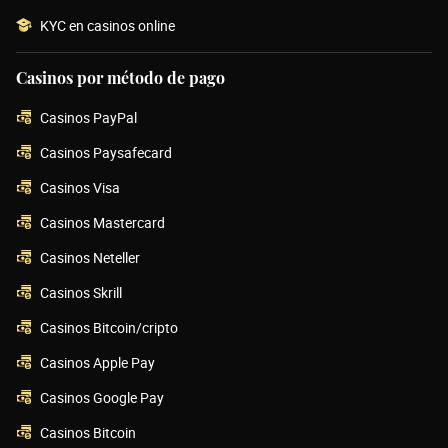
KYC en casinos online
Casinos por método de pago
Casinos PayPal
Casinos Paysafecard
Casinos Visa
Casinos Mastercard
Casinos Neteller
Casinos Skrill
Casinos Bitcoin/cripto
Casinos Apple Pay
Casinos Google Pay
Casinos Bitcoin