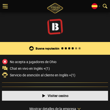
buena reputación
No acepta a jugadores de Ohio
Chat en vivo en Inglés +(1)
Servicio de atención al cliente en Inglés +(1)
Visitar casino
Mostrar detalles de la empresa