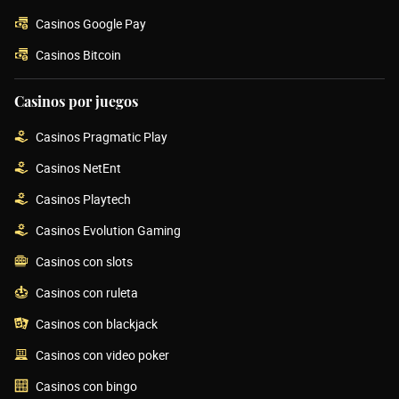
Casinos Google Pay
Casinos Bitcoin
Casinos por juegos
Casinos Pragmatic Play
Casinos NetEnt
Casinos Playtech
Casinos Evolution Gaming
Casinos con slots
Casinos con ruleta
Casinos con blackjack
Casinos con video poker
Casinos con bingo