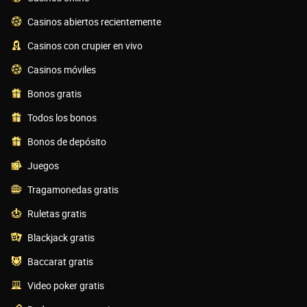
Casinos abiertos recientemente
Casinos con crupier en vivo
Casinos móviles
Bonos gratis
Todos los bonos
Bonos de depósito
Juegos
Tragamonedas gratis
Ruletas gratis
Blackjack gratis
Baccarat gratis
Video poker gratis