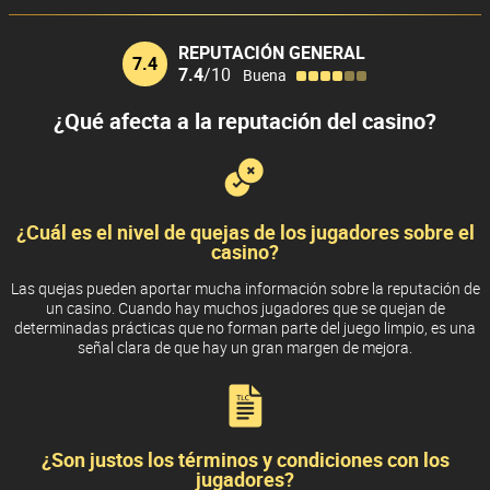
En resumen, BANDA Casino es un casino online bueno. Tiene muchas
REPUTACIÓN GENERAL
7.4
cualidades positivas, pero también algunas negativas que impiden
7.4
/10
Buena
que reciba una puntuación aún mejor. Es muy probable que disfrutes
de una experiencia satisfactoria en este casino.
¿Qué afecta a la reputación del casino?
¿Cuál es el nivel de quejas de los jugadores sobre el
casino?
Las quejas pueden aportar mucha información sobre la reputación de
un casino. Cuando hay muchos jugadores que se quejan de
determinadas prácticas que no forman parte del juego limpio, es una
señal clara de que hay un gran margen de mejora.
¿Son justos los términos y condiciones con los
jugadores?