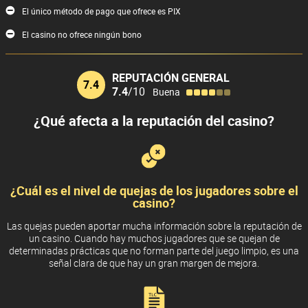
El único método de pago que ofrece es PIX
condiciones de los bonos
. Si tienes la intención de utilizar un bono en
este casino, podrías tener problemas. Si quieres disfrutar de una
El casino no ofrece ningún bono
experiencia de juego agradable, te recomiendo que busques un casino
con términos y condiciones justos. Y si decides jugar en este casino a
REPUTACIÓN GENERAL
pesar de las reglas injustas, te recomiendo que al menos leas los
7.4
7.4
/10
Buena
términos y condiciones con detenimiento antes de empezar a jugar
para que sepas lo que te vas a encontrar.
¿Qué afecta a la reputación del casino?
En resumen, BacanaPlay Casino es un casino online bueno. Tiene
muchas cualidades positivas, pero también algunas negativas que
impiden que reciba una puntuación aún mejor. Es muy probable que
¿Cuál es el nivel de quejas de los jugadores sobre el
disfrutes de una experiencia satisfactoria en este casino.
casino?
Las quejas pueden aportar mucha información sobre la reputación de
un casino. Cuando hay muchos jugadores que se quejan de
determinadas prácticas que no forman parte del juego limpio, es una
señal clara de que hay un gran margen de mejora.