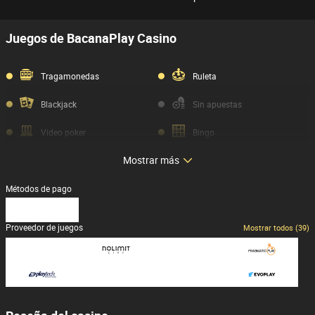
Detalles de la empresa
Juegos de BacanaPlay Casino
Dueño
Licencia:
Tragamonedas
Ruleta
Brasil
Blackjack
Sin apuestas
Establecido
2025
Video poker
Bingo
Mostrar más
Baccarat
Juegos con bote
Métodos de pago
Juegos en vivo
Sin poker
Juegos de dados
Keno
Proveedor de juegos
Mostrar todos (39)
Rasca y gana
Sin apuestas de eSports
Juegos Crash