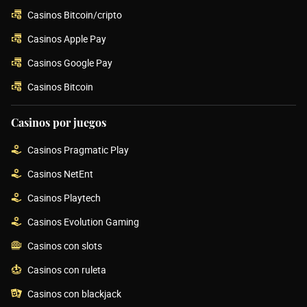
Casinos Bitcoin/cripto
Casinos Apple Pay
Casinos Google Pay
Casinos Bitcoin
Casinos por juegos
Casinos Pragmatic Play
Casinos NetEnt
Casinos Playtech
Casinos Evolution Gaming
Casinos con slots
Casinos con ruleta
Casinos con blackjack