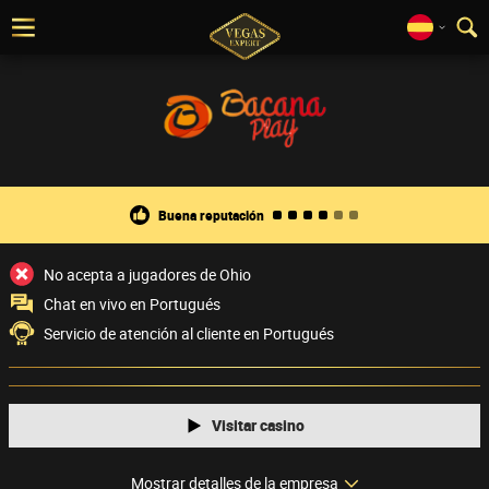
buena reputación
No acepta a jugadores de Ohio
Chat en vivo en Portugués
Servicio de atención al cliente en Portugués
Visitar casino
Mostrar detalles de la empresa