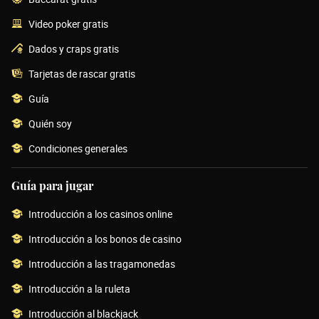
Video poker gratis
Dados y craps gratis
Tarjetas de rascar gratis
Guía
Quién soy
Condiciones generales
Guía para jugar
Introducción a los casinos online
Introducción a los bonos de casino
Introducción a las tragamonedas
Introducción a la ruleta
Introducción al blackjack