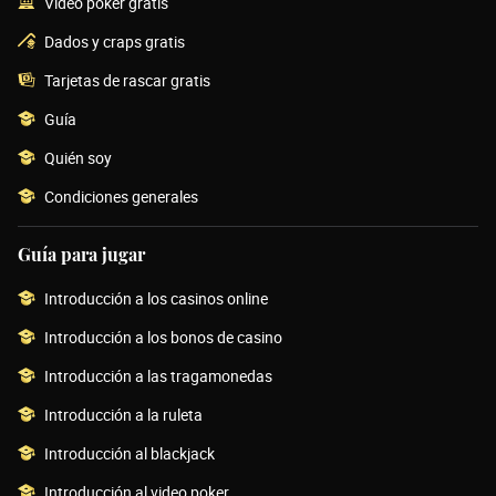
Video poker gratis
Dados y craps gratis
Tarjetas de rascar gratis
Guía
Quién soy
Condiciones generales
Guía para jugar
Introducción a los casinos online
Introducción a los bonos de casino
Introducción a las tragamonedas
Introducción a la ruleta
Introducción al blackjack
Introducción al video poker