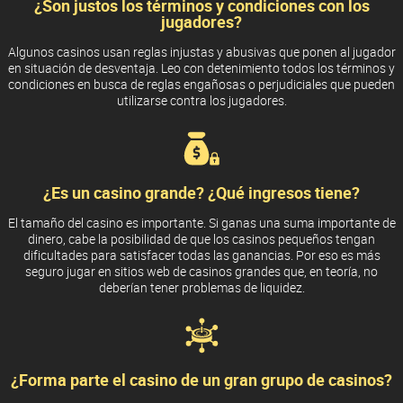
¿Son justos los términos y condiciones con los
jugadores?
Algunos casinos usan reglas injustas y abusivas que ponen al jugador
en situación de desventaja. Leo con detenimiento todos los términos y
condiciones en busca de reglas engañosas o perjudiciales que pueden
utilizarse contra los jugadores.
¿Es un casino grande? ¿Qué ingresos tiene?
El tamaño del casino es importante. Si ganas una suma importante de
dinero, cabe la posibilidad de que los casinos pequeños tengan
dificultades para satisfacer todas las ganancias. Por eso es más
seguro jugar en sitios web de casinos grandes que, en teoría, no
deberían tener problemas de liquidez.
¿Forma parte el casino de un gran grupo de casinos?