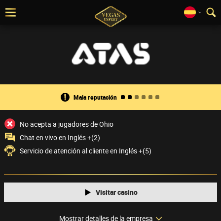
mala reputación
No acepta a jugadores de Ohio
Chat en vivo en Inglés +(2)
Servicio de atención al cliente en Inglés +(5)
Visitar casino
Mostrar detalles de la empresa