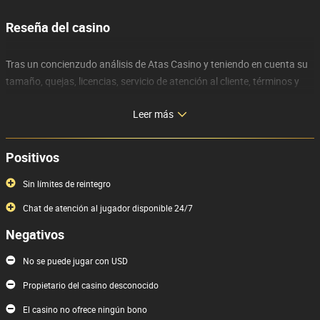
Reseña del casino
Tras un concienzudo análisis de Atas Casino y teniendo en cuenta su
tamaño, quejas, licencias, servicio de atención al cliente, términos y
condiciones, límites y otros factores, he decidido darle una
reputación
Leer más
mala
. Este casino es una mala opción, por eso no te lo recomiendo en
absoluto y creo que es mejor que elijas otro. Encontrarás todos los
detalles en esta reseña. Sigue leyendo para conocer toda la
Positivos
información de este casino y saber si es seguro y adecuado para ti.
Sin límites de reintegro
Según la investigación y los cálculos que he realizado sobre sus
Chat de atención al jugador disponible 24/7
ingresos, Atas Casino es un
casino online pequeño
. El tamaño y los
Negativos
ingresos de un casino online son importantes, ya que los sitios de
juegos de azar pequeños pueden tener problemas de liquidez para
No se puede jugar con USD
hacer frente a los pagos de los jugadores más afortunados. Sin
Propietario del casino desconocido
embargo, los casinos grandes no deberían tener problemas para
realizar los pagos.
El casino no ofrece ningún bono