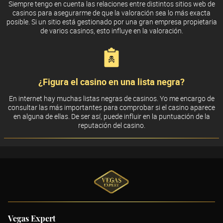
Siempre tengo en cuenta las relaciones entre distintos sitios web de
casinos para asegurarme de que la valoración sea lo más exacta
posible. Si un sitio está gestionado por una gran empresa propietaria
de varios casinos, esto influye en la valoración.
¿Figura el casino en una lista negra?
En internet hay muchas listas negras de casinos. Yo me encargo de
consultar las más importantes para comprobar si el casino aparece
en alguna de ellas. De ser así, puede influir en la puntuación de la
reputación del casino.
Vegas Expert