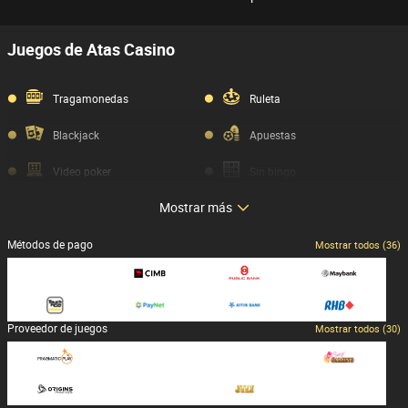
Detalles de la empresa
Juegos de Atas Casino
Dueño
Licencia:
Tragamonedas
Ruleta
Curaçao (GC)
(falsa)
Blackjack
Apuestas
Filipinas (PAGCOR)
(falsa)
Video poker
Sin bingo
Establecido
2023
Mostrar más
Baccarat
Sin juegos con bote
Métodos de pago
Juegos en vivo
Sin poker
Mostrar todos (36)
Sin dados
Keno
Sin rasca y gana
Apuestas de eSports
Proveedor de juegos
Mostrar todos (30)
Juegos Crash