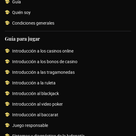
Guía
Quién soy
Condiciones generales
Guía para jugar
Introducción a los casinos online
Introducción a los bonos de casino
Introducción a las tragamonedas
Introducción a la ruleta
Introducción al blackjack
Introducción al video poker
Introducción al baccarat
Juego responsable
Síntomas y diagnóstico de la ludopatía