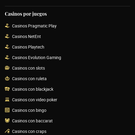
Casinos por juegos
Casinos Pragmatic Play
Casinos NetEnt
Casinos Playtech
Casinos Evolution Gaming
Casinos con slots
Casinos con ruleta
Casinos con blackjack
Casinos con video poker
Casinos con bingo
Casinos con baccarat
Casinos con craps