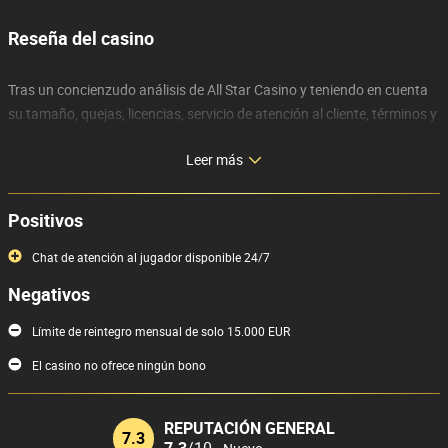
Reseña del casino
Tras un concienzudo análisis de All Star Casino y teniendo en cuenta
su tamaño, quejas, licencias, servicio de atención al cliente, términos y
condiciones, límites y otros factores, he decidido clasificarlo como
Leer más
casino nuevo
. Concedo esta puntuación a los casinos que han
empezado a operar hace relativamente poco, lo que dificulta la tarea
de evaluar sus cualidades y decidir si es bueno o malo. Encontrarás
Positivos
todos los detalles en esta reseña. Sigue leyendo para conocer toda la
información de este casino y saber si es seguro y adecuado para ti.
Chat de atención al jugador disponible 24/7
Negativos
Según la investigación y los cálculos que he realizado sobre sus
Límite de reintegro mensual de solo 15.000 EUR
ingresos, All Star Casino es un
casino online pequeño
. El tamaño y
los ingresos de un casino online son importantes, ya que los sitios de
El casino no ofrece ningún bono
juegos de azar pequeños pueden tener problemas de liquidez para
hacer frente a los pagos de los jugadores más afortunados. Sin
REPUTACIÓN GENERAL
embargo, los casinos grandes no deberían tener problemas para
7.3
7.3
/10