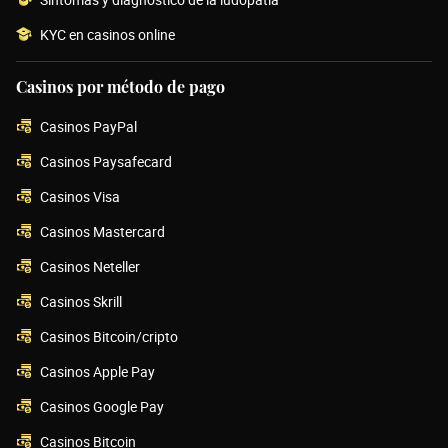
KYC en casinos online
Casinos por método de pago
Casinos PayPal
Casinos Paysafecard
Casinos Visa
Casinos Mastercard
Casinos Neteller
Casinos Skrill
Casinos Bitcoin/cripto
Casinos Apple Pay
Casinos Google Pay
Casinos Bitcoin