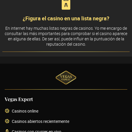
¿Figura el casino en una lista negra?
En internet hay muchas listas negras de casinos. Yo me encargo de
consultar las más importantes para comprobar si el casino aparece
en alguna de ellas. De ser así, puede influir en la puntuación de la
reputación del casino.
Vegas Expert
Casinos online
Casinos abiertos recientemente
Casinos con crupier en vivo